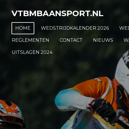
Ga
VTBMBAANSPORT.NL
direct
naar
HOME
WEDSTRIJDKALENDER 2026
WED
de
hoofdinhoud
REGLEMENTEN
CONTACT
NIEUWS
W
UITSLAGEN 2024