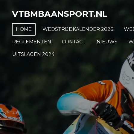
Ga
VTBMBAANSPORT.NL
direct
naar
HOME
WEDSTRIJDKALENDER 2026
WED
de
hoofdinhoud
REGLEMENTEN
CONTACT
NIEUWS
W
UITSLAGEN 2024