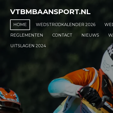
Ga
VTBMBAANSPORT.NL
direct
naar
HOME
WEDSTRIJDKALENDER 2026
WED
de
hoofdinhoud
REGLEMENTEN
CONTACT
NIEUWS
W
UITSLAGEN 2024