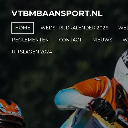
Ga
VTBMBAANSPORT.NL
direct
naar
HOME
WEDSTRIJDKALENDER 2026
WED
de
hoofdinhoud
REGLEMENTEN
CONTACT
NIEUWS
W
UITSLAGEN 2024