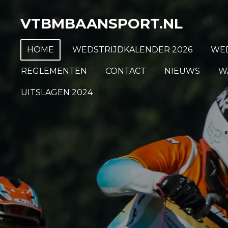
Ga
VTBMBAANSPORT.NL
direct
naar
HOME
WEDSTRIJDKALENDER 2026
WED
de
hoofdinhoud
REGLEMENTEN
CONTACT
NIEUWS
W
UITSLAGEN 2024