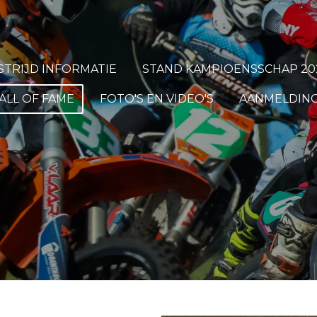
TRIJD INFORMATIE
STAND KAMPIOENSSCHAP 20
ALL OF FAME
FOTO'S EN VIDEO'S
AANMELDING