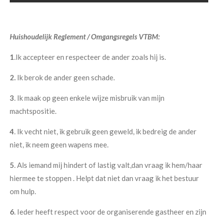
Huishoudelijk Reglement / Omgangsregels VTBM:
1
.Ik accepteer en respecteer de ander zoals hij is.
2.
Ik berok de ander geen schade.
3
. Ik maak op geen enkele wijze misbruik van mijn
machtspositie.
4
. Ik vecht niet, ik gebruik geen geweld, ik bedreig de ander
niet, ik neem geen wapens mee.
5
. Als iemand mij hindert of lastig valt,dan vraag ik hem/haar
hiermee te stoppen . Helpt dat niet dan vraag ik het bestuur
om hulp.
6
. Ieder heeft respect voor de organiserende gastheer en zijn