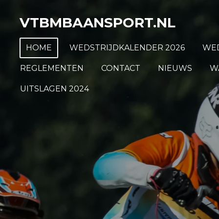
Ga
VTBMBAANSPORT.NL
direct
naar
HOME
WEDSTRIJDKALENDER 2026
WED
de
hoofdinhoud
REGLEMENTEN
CONTACT
NIEUWS
W
UITSLAGEN 2024