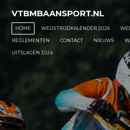
Ga
VTBMBAANSPORT.NL
direct
naar
HOME
WEDSTRIJDKALENDER 2026
WED
de
hoofdinhoud
REGLEMENTEN
CONTACT
NIEUWS
W
UITSLAGEN 2024